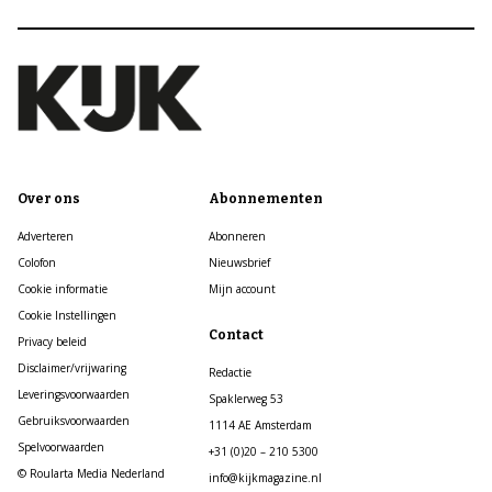
Over ons
Abonnementen
Adverteren
Abonneren
Colofon
Nieuwsbrief
Cookie informatie
Mijn account
Cookie Instellingen
Contact
Privacy beleid
Disclaimer/vrijwaring
Redactie
Leveringsvoorwaarden
Spaklerweg 53
Gebruiksvoorwaarden
1114 AE Amsterdam
Spelvoorwaarden
+31 (0)20 – 210 5300
© Roularta Media Nederland
info@kijkmagazine.nl