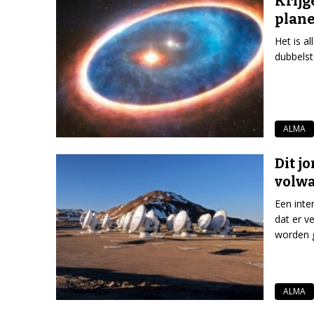
Krijg
plane
Het is a
dubbelst
ALMA
Dit j
volw
Een inte
dat er v
worden 
ALMA