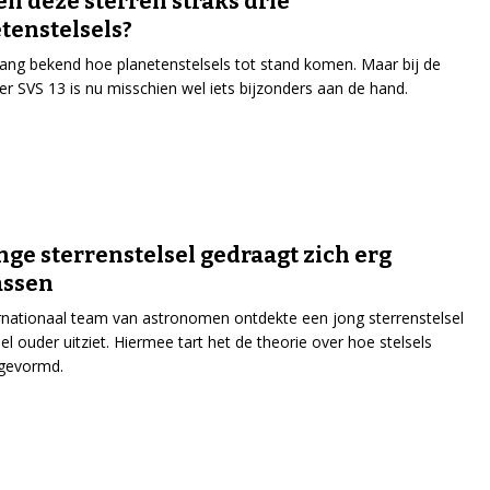
en deze sterren straks drie
tenstelsels?
llang bekend hoe planetenstelsels tot stand komen. Maar bij de
er SVS 13 is nu misschien wel iets bijzonders aan de hand.
onge sterrenstelsel gedraagt zich erg
assen
rnationaal team van astronomen ontdekte een jong sterrenstelsel
eel ouder uitziet. Hiermee tart het de theorie over hoe stelsels
gevormd.