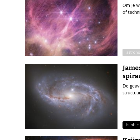
Om je we
of techn
astron
Jame
spira
De geava
structuu
hubble