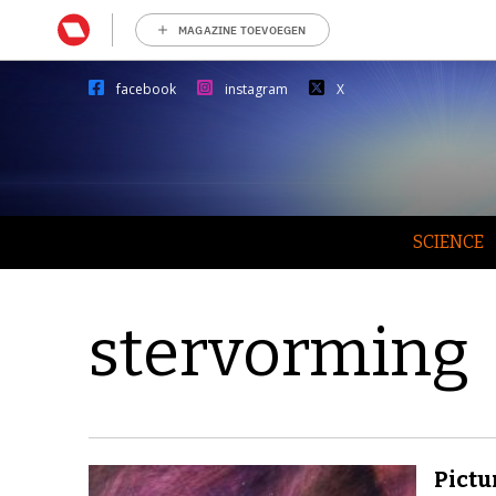
MAGAZINE TOEVOEGEN
facebook
instagram
X
SCIENCE
stervorming
Pictu