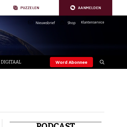
PUZZELEN
AANMELDEN
Klantenservice
Nieuwsbrief
Shop
 DIGITAAL
Word Abonnee
PODCAST