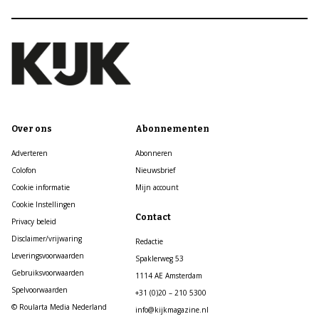
Over ons
Abonnementen
Adverteren
Abonneren
Colofon
Nieuwsbrief
Cookie informatie
Mijn account
Cookie Instellingen
Contact
Privacy beleid
Disclaimer/vrijwaring
Redactie
Leveringsvoorwaarden
Spaklerweg 53
Gebruiksvoorwaarden
1114 AE Amsterdam
Spelvoorwaarden
+31 (0)20 – 210 5300
© Roularta Media Nederland
info@kijkmagazine.nl