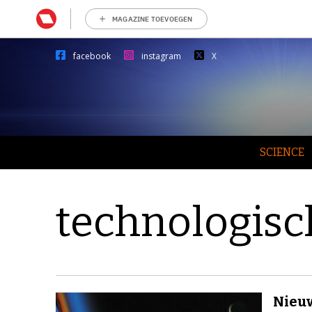
MAGAZINE TOEVOEGEN
facebook
instagram
X
SCIENCE
technologisc
Nieuw