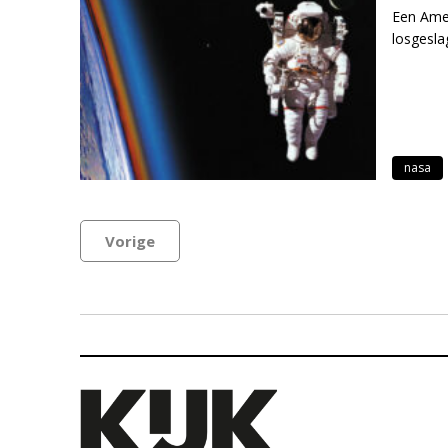
Een Ame
losgesla
nasa
Vorige