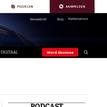
PUZZELEN
AANMELDEN
Klantenservice
Nieuwsbrief
Shop
 DIGITAAL
Word Abonnee
PODCAST