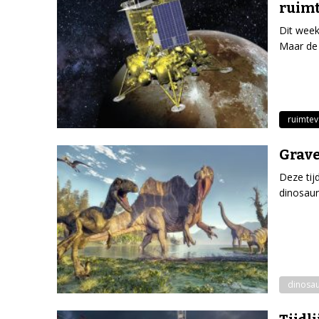
ruimt
Dit week
Maar de 
ruimtev
Grave
Deze tij
dinosaur
dinosau