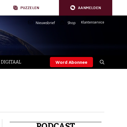
PUZZELEN
AANMELDEN
Klantenservice
Nieuwsbrief
Shop
 DIGITAAL
Word Abonnee
PODCAST