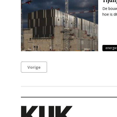
Tijdl
De bouw 
hoe is d
energie
Vorige