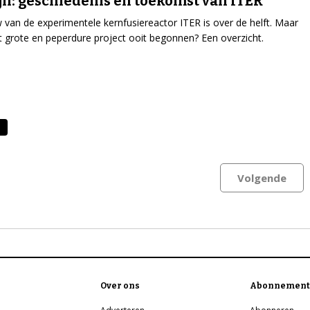
ijn: geschiedenis en toekomst van ITER
van de experimentele kernfusiereactor ITER is over de helft. Maar
it grote en peperdure project ooit begonnen? Een overzicht.
Volgende
Over ons
Abonnement