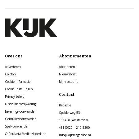
Over ons
Abonnementen
Adverteren
Abonneren
Colofon
Nieuwsbrief
Cookie informatie
Mijn account
Cookie Instellingen
Contact
Privacy beleid
Disclaimer/vrijwaring
Redactie
Leveringsvoorwaarden
Spaklerweg 53
Gebruiksvoorwaarden
1114 AE Amsterdam
Spelvoorwaarden
+31 (0)20 – 210 5300
© Roularta Media Nederland
info@kijkmagazine.nl