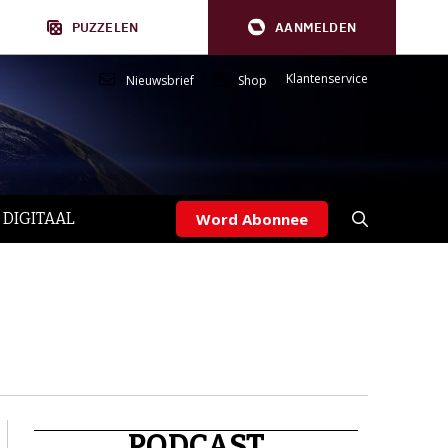
PUZZELEN
AANMELDEN
Klantenservice
Nieuwsbrief
Shop
 DIGITAAL
Word Abonnee
PODCAST