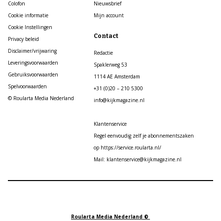
Colofon
Nieuwsbrief
Cookie informatie
Mijn account
Cookie Instellingen
Contact
Privacy beleid
Disclaimer/vrijwaring
Redactie
Leveringsvoorwaarden
Spaklerweg 53
Gebruiksvoorwaarden
1114 AE Amsterdam
Spelvoorwaarden
+31 (0)20 – 210 5300
© Roularta Media Nederland
info@kijkmagazine.nl
Klantenservice
Regel eenvoudig zelf je abonnementszaken
op https://service.roularta.nl/
Mail: klantenservice@kijkmagazine.nl
Roularta Media Nederland ©