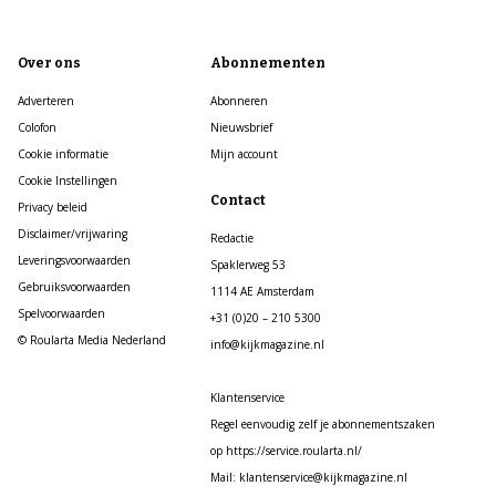
Over ons
Abonnementen
Adverteren
Abonneren
Colofon
Nieuwsbrief
Cookie informatie
Mijn account
Cookie Instellingen
Contact
Privacy beleid
Disclaimer/vrijwaring
Redactie
Leveringsvoorwaarden
Spaklerweg 53
Gebruiksvoorwaarden
1114 AE Amsterdam
Spelvoorwaarden
+31 (0)20 – 210 5300
© Roularta Media Nederland
info@kijkmagazine.nl
Klantenservice
Regel eenvoudig zelf je abonnementszaken
op https://service.roularta.nl/
Mail: klantenservice@kijkmagazine.nl