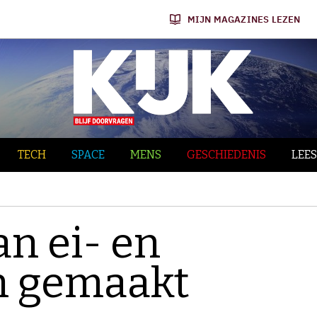
MIJN MAGAZINES LEZEN
TECH
SPACE
MENS
GESCHIEDENIS
LEES
an ei- en
n gemaakt