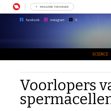
MAGAZINE TOEVOEGEN
facebook
instagram
X
SCIENCE
Voorlopers v
spermacelle