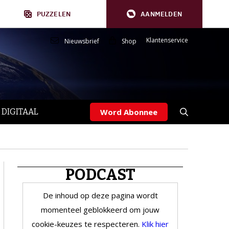
PUZZELEN
AANMELDEN
Klantenservice
Nieuwsbrief
Shop
 DIGITAAL
Word Abonnee
PODCAST
De inhoud op deze pagina wordt
momenteel geblokkeerd om jouw
cookie-keuzes te respecteren.
Klik hier