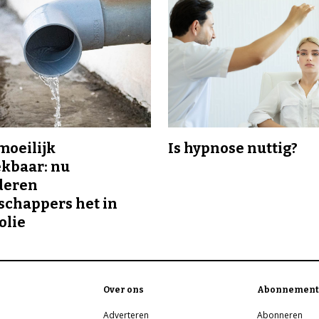
 moeilijk
Is hypnose nuttig?
kbaar: nu
deren
chappers het in
olie
Over ons
Abonnement
Adverteren
Abonneren