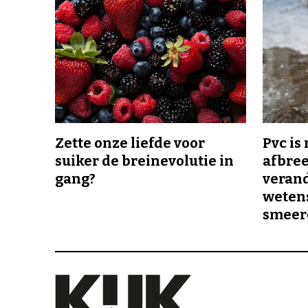
Zette onze liefde voor
Pvc is
suiker de breinevolutie in
afbree
gang?
veran
wetens
smeer