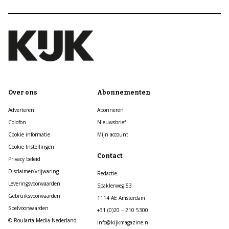
Over ons
Abonnementen
Adverteren
Abonneren
Colofon
Nieuwsbrief
Cookie informatie
Mijn account
Cookie Instellingen
Contact
Privacy beleid
Disclaimer/vrijwaring
Redactie
Leveringsvoorwaarden
Spaklerweg 53
Gebruiksvoorwaarden
1114 AE Amsterdam
Spelvoorwaarden
+31 (0)20 – 210 5300
© Roularta Media Nederland
info@kijkmagazine.nl