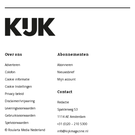
Over ons
Abonnementen
Adverteren
Abonneren
Colofon
Nieuwsbrief
Cookie informatie
Mijn account
Cookie Instellingen
Contact
Privacy beleid
Disclaimer/vrijwaring
Redactie
Leveringsvoorwaarden
Spaklerweg 53
Gebruiksvoorwaarden
1114 AE Amsterdam
Spelvoorwaarden
+31 (0)20 – 210 5300
© Roularta Media Nederland
info@kijkmagazine.nl