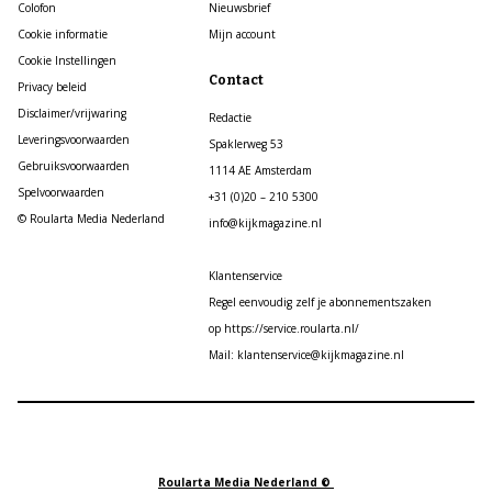
Colofon
Nieuwsbrief
Cookie informatie
Mijn account
Cookie Instellingen
Contact
Privacy beleid
Disclaimer/vrijwaring
Redactie
Leveringsvoorwaarden
Spaklerweg 53
Gebruiksvoorwaarden
1114 AE Amsterdam
Spelvoorwaarden
+31 (0)20 – 210 5300
© Roularta Media Nederland
info@kijkmagazine.nl
Klantenservice
Regel eenvoudig zelf je abonnementszaken
op https://service.roularta.nl/
Mail: klantenservice@kijkmagazine.nl
Roularta Media Nederland ©