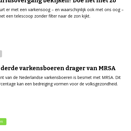
riusovergang bekijken? Doe het niet zo
urt er met een varkensoog – en waarschijnlijk ook met ons oog –
met een telescoop zonder filter naar de zon kijkt.
 derde varkensboeren drager van MRSA
nt van de Nederlandse varkensboeren is besmet met MRSA. Dit
centage kan een bedreiging vormen voor de volksgezondheid.
ën