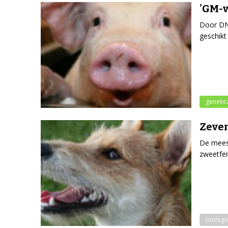
'GM-v
Door DN
geschikt
genetic
Zeve
De meest
zweetfeit
biologi