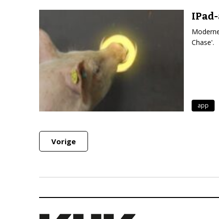
IPad-
Moderne 
Chase'.
app
Vorige