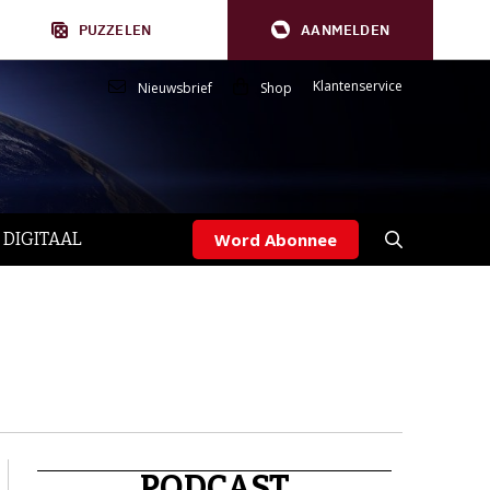
PUZZELEN
AANMELDEN
Klantenservice
Nieuwsbrief
Shop
 DIGITAAL
Word Abonnee
PODCAST