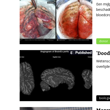
Een mijl
beschadi
bloedcirc
donor
'Dood
Wetensch
overlijd
biologi