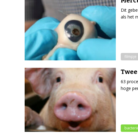
Mercu
Dit gebe
als het 
filmpje
Twee
63 proce
hoge per
bacteri