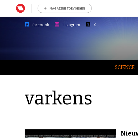
MAGAZINE TOEVOEGEN
facebook
instagram
X
SCIENCE
varkens
Nieu