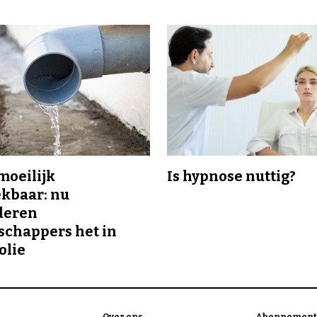
 moeilijk
Is hypnose nuttig?
kbaar: nu
deren
chappers het in
olie