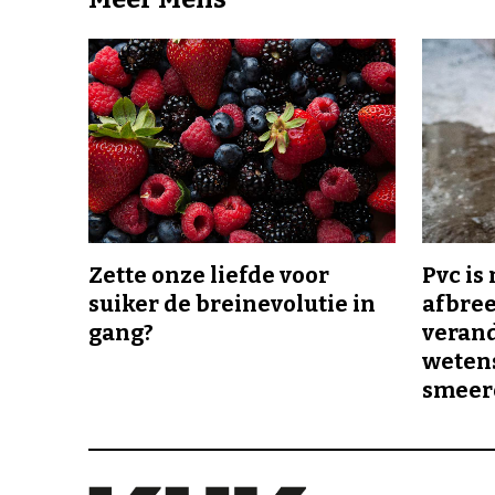
Zette onze liefde voor
Pvc is
suiker de breinevolutie in
afbree
gang?
veran
wetens
smeer