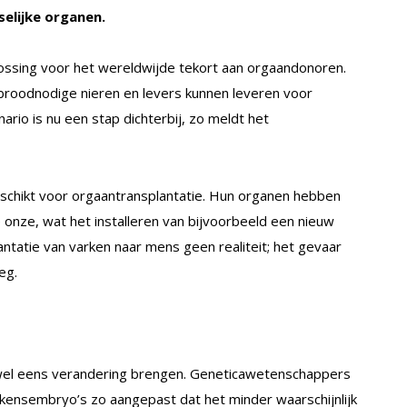
selijke organen.
lossing voor het wereldwijde tekort aan orgaandonoren.
roodnodige nieren en levers kunnen leveren voor
rio is nu een stap dichterbij, zo meldt het
eschikt voor orgaantransplantatie. Hun organen hebben
 onze, wat het installeren van bijvoorbeeld een nieuw
antatie van varken naar mens geen realiteit; het gevaar
eg.
wel eens verandering brengen. Geneticawetenschappers
rkensembryo’s zo aangepast dat het minder waarschijnlijk