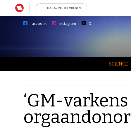
MAGAZINE TOEVOEGEN
facebook
instagram
X
SCIENCE
‘GM-varkens 
orgaandonor