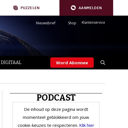
PUZZELEN
AANMELDEN
Klantenservice
Nieuwsbrief
Shop
 DIGITAAL
Word Abonnee
PODCAST
De inhoud op deze pagina wordt
momenteel geblokkeerd om jouw
cookie-keuzes te respecteren.
Klik hier