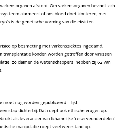
e varkensorganen afstoot. Om varkensorganen bevindt zich
unsysteem alarmeert of ons bloed doet klonteren, met
ryo’s is de genetische vorming van die eiwitten
risico op besmetting met varkensziektes ingedamd.
n transplantatie konden worden getroffen door virussen
pulatie, zo claimen de wetenschappers, hebben zij 62 van
s.
e moet nog worden gepubliceerd – lijkt
en stap dichterbij. Dat roept ook ethische vragen op.
ruikt als leverancier van lichamelijke ‘reserveonderdelen’
netische manipulatie roept veel weerstand op.