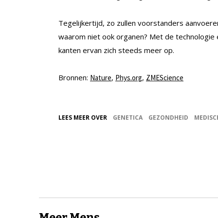
Tegelijkertijd, zo zullen voorstanders aanvoeren
waarom niet ook organen? Met de technologie ee
kanten ervan zich steeds meer op.
Bronnen:
,
,
Nature
Phys.org
ZMEScience
LEES MEER OVER
GENETICA
GEZONDHEID
MEDISC
Meer Mens