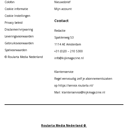
Colofon
Nieuwsbrief
Cookie informatie
Mijn account
Cookie Instellingen
Contact
Privacy beleid
Disclaimer/vrijwaring
Redactie
Leveringsvoorwaarden
Spaklerweg 53
Gebruiksvoorwaarden
1114 AE Amsterdam
Spelvoorwaarden
+31 (0)20 – 210 5300
© Roularta Media Nederland
info@kijkmagazine.nl
Klantenservice
Regel eenvoudig zelf je abonnementszaken
op https://service.roularta.nl/
Mail: klantenservice@kijkmagazine.nl
Roularta Media Nederland ©