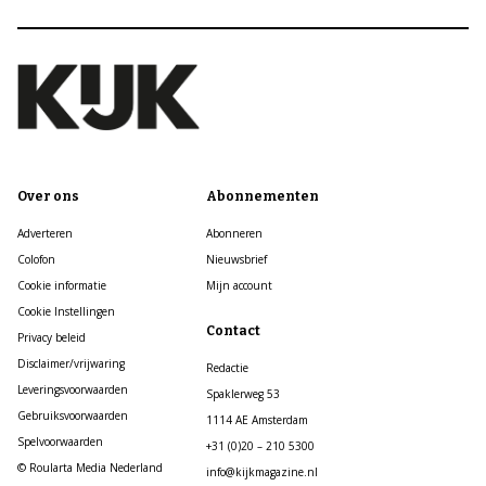
Over ons
Abonnementen
Adverteren
Abonneren
Colofon
Nieuwsbrief
Cookie informatie
Mijn account
Cookie Instellingen
Contact
Privacy beleid
Disclaimer/vrijwaring
Redactie
Leveringsvoorwaarden
Spaklerweg 53
Gebruiksvoorwaarden
1114 AE Amsterdam
Spelvoorwaarden
+31 (0)20 – 210 5300
© Roularta Media Nederland
info@kijkmagazine.nl