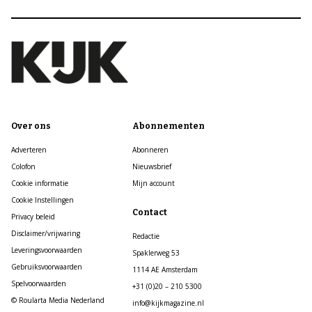
Over ons
Abonnementen
Adverteren
Abonneren
Colofon
Nieuwsbrief
Cookie informatie
Mijn account
Cookie Instellingen
Contact
Privacy beleid
Disclaimer/vrijwaring
Redactie
Leveringsvoorwaarden
Spaklerweg 53
Gebruiksvoorwaarden
1114 AE Amsterdam
Spelvoorwaarden
+31 (0)20 – 210 5300
© Roularta Media Nederland
info@kijkmagazine.nl