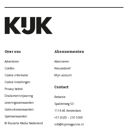
Over ons
Abonnementen
Adverteren
Abonneren
Colofon
Nieuwsbrief
Cookie informatie
Mijn account
Cookie Instellingen
Contact
Privacy beleid
Disclaimer/vrijwaring
Redactie
Leveringsvoorwaarden
Spaklerweg 53
Gebruiksvoorwaarden
1114 AE Amsterdam
Spelvoorwaarden
+31 (0)20 – 210 5300
© Roularta Media Nederland
info@kijkmagazine.nl