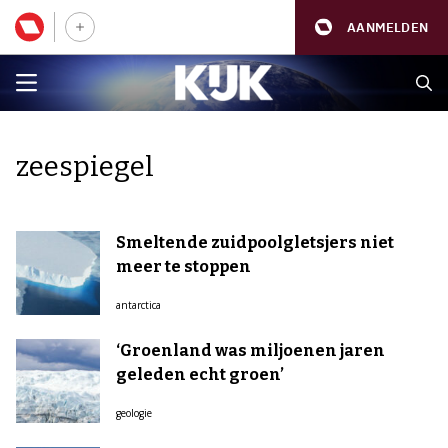
AANMELDEN
zeespiegel
Smeltende zuidpoolgletsjers niet
meer te stoppen
antarctica
‘Groenland was miljoenen jaren
geleden echt groen’
geologie