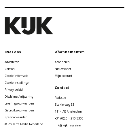
Over ons
Abonnementen
Adverteren
Abonneren
Colofon
Nieuwsbrief
Cookie informatie
Mijn account
Cookie Instellingen
Contact
Privacy beleid
Disclaimer/vrijwaring
Redactie
Leveringsvoorwaarden
Spaklerweg 53
Gebruiksvoorwaarden
1114 AE Amsterdam
Spelvoorwaarden
+31 (0)20 – 210 5300
© Roularta Media Nederland
info@kijkmagazine.nl