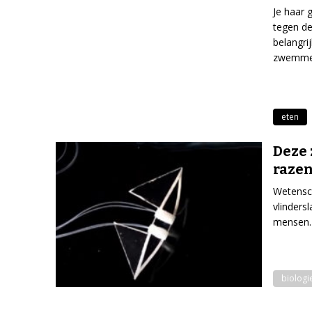
Je haar 
tegen de
belangrij
zwemmen 
eten
Deze 
raze
Wetensch
vlinders
mensen.
biologi