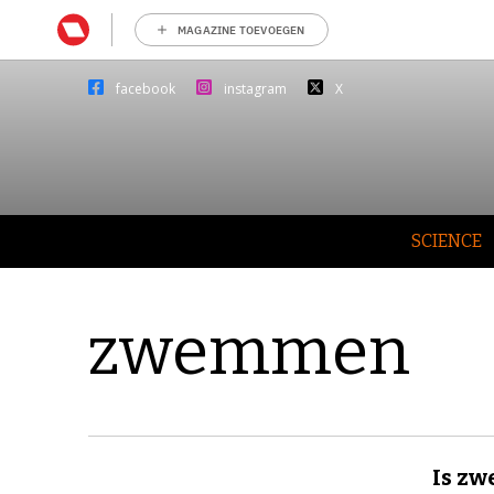
MAGAZINE TOEVOEGEN
facebook
instagram
X
SCIENCE
zwemmen
Is zw