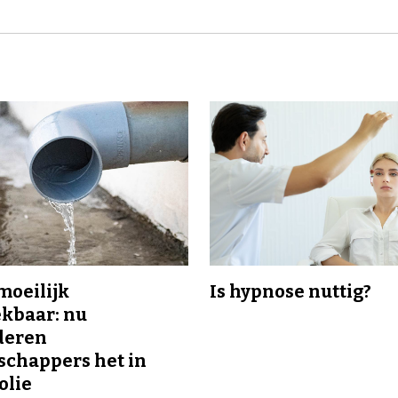
 moeilijk
Is hypnose nuttig?
kbaar: nu
deren
chappers het in
olie