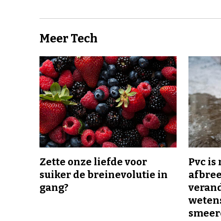
Meer Tech
Zette onze liefde voor
Pvc is
suiker de breinevolutie in
afbree
gang?
veran
wetens
smeer