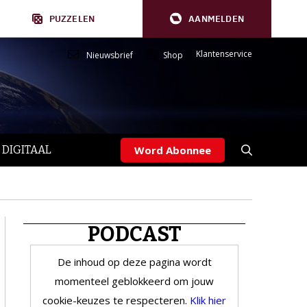
PUZZELEN
AANMELDEN
Klantenservice
Nieuwsbrief
Shop
 DIGITAAL
Word Abonnee
PODCAST
De inhoud op deze pagina wordt
momenteel geblokkeerd om jouw
cookie-keuzes te respecteren.
Klik hier