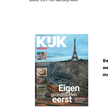
Be
we
me