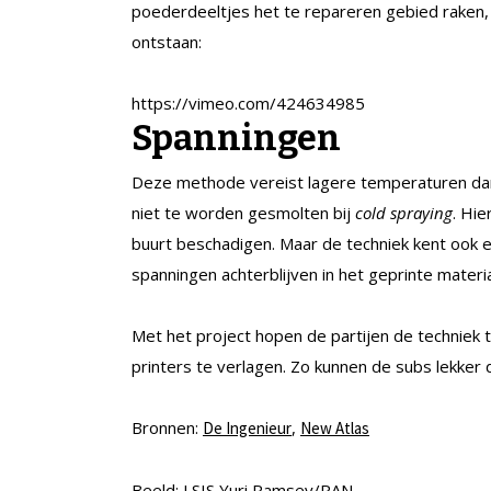
poederdeeltjes het te repareren gebied raken,
ontstaan:
https://vimeo.com/424634985
Spanningen
Deze methode vereist lagere temperaturen da
niet te worden gesmolten bij
cold spraying
. Hie
buurt beschadigen. Maar de techniek kent ook 
spanningen achterblijven in het geprinte materia
Met het project hopen de partijen de techniek 
printers te verlagen. Zo kunnen de subs lekker 
Bronnen:
,
De Ingenieur
New Atlas
Beeld: LSIS Yuri Ramsey/RAN