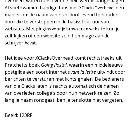
overleed, waren fans over de hele wereld aangeslagen.
Al snel kwamen handige fans met
, een
XClacksOverhead
manier om de naam van hun idool levend te houden
door die te verstoppen in de basisstructuur van
websites. Met
kun je
plugins voor je browser en website
zelf kijken of een website zo’n hommage aan de
schrijver
.
bevat
Het idee voor XClacksOverhead komt rechtstreeks uit
Pratchetts boek
Going Postal
, waarin een middeleeuws
postgilde een soort internet
avant la lettre
uitvindt door
berichten te versturen met lichtsignalen. De bedieners
van die Clacks laten ’s nachts automatisch de namen
van overleden collega’s door hun netwerk reizen. Zo
lang je naam rondgaat, ben je tenslotte niet vergeten.
Beeld: 123RF