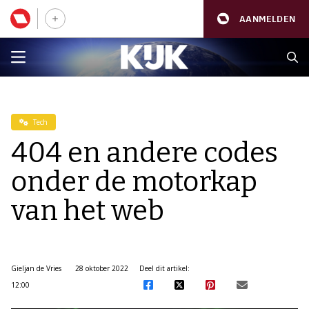
AANMELDEN
Tech
404 en andere codes
onder de motorkap
van het web
Gieljan de Vries
28 oktober 2022
Deel dit artikel:
12:00