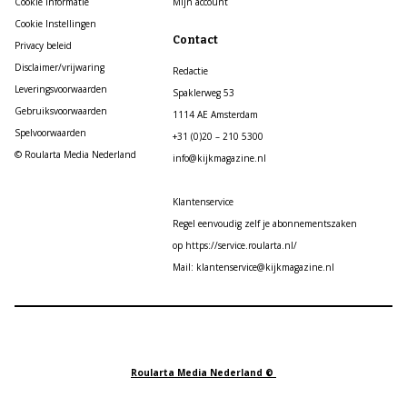
Cookie informatie
Mijn account
Cookie Instellingen
Contact
Privacy beleid
Disclaimer/vrijwaring
Redactie
Leveringsvoorwaarden
Spaklerweg 53
Gebruiksvoorwaarden
1114 AE Amsterdam
Spelvoorwaarden
+31 (0)20 – 210 5300
© Roularta Media Nederland
info@kijkmagazine.nl
Klantenservice
Regel eenvoudig zelf je abonnementszaken
op https://service.roularta.nl/
Mail: klantenservice@kijkmagazine.nl
Roularta Media Nederland ©