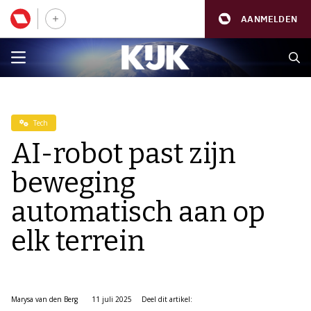
AANMELDEN
Tech
AI-robot past zijn
beweging
automatisch aan op
elk terrein
Marysa van den Berg
11 juli 2025
Deel dit artikel: