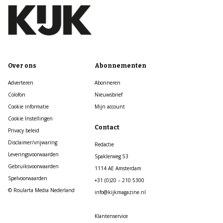
Over ons
Abonnementen
Adverteren
Abonneren
Colofon
Nieuwsbrief
Cookie informatie
Mijn account
Cookie Instellingen
Contact
Privacy beleid
Disclaimer/vrijwaring
Redactie
Leveringsvoorwaarden
Spaklerweg 53
Gebruiksvoorwaarden
1114 AE Amsterdam
Spelvoorwaarden
+31 (0)20 – 210 5300
© Roularta Media Nederland
info@kijkmagazine.nl
Klantenservice