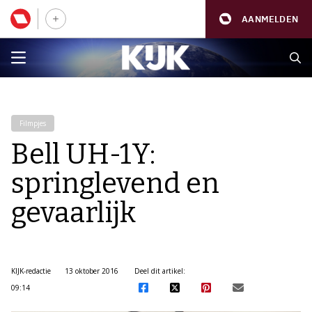
AANMELDEN
Filmpjes
Bell UH-1Y:
springlevend en
gevaarlijk
KIJK-redactie
13 oktober 2016
Deel dit artikel:
09:14