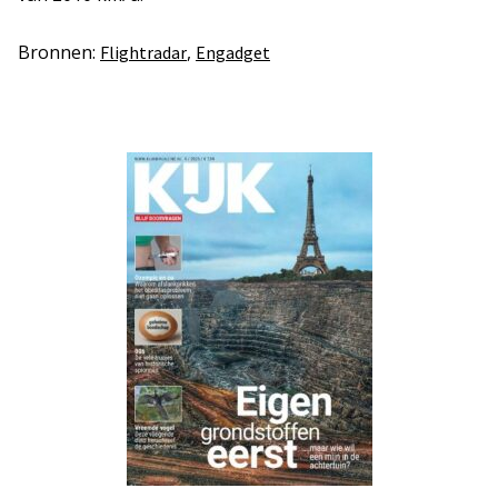
Bronnen:
,
Flightradar
Engadget