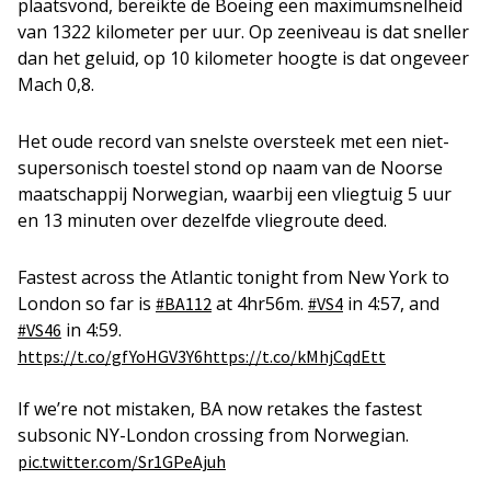
plaatsvond, bereikte de Boeing een maximumsnelheid
van 1322 kilometer per uur. Op zeeniveau is dat sneller
dan het geluid, op 10 kilometer hoogte is dat ongeveer
Mach 0,8.
Het oude record van snelste oversteek met een niet-
supersonisch toestel stond op naam van de Noorse
maatschappij Norwegian, waarbij een vliegtuig 5 uur
en 13 minuten over dezelfde vliegroute deed.
Fastest across the Atlantic tonight from New York to
London so far is
at 4hr56m.
in 4:57, and
#BA112
#VS4
in 4:59.
#VS46
https://t.co/gfYoHGV3Y6
https://t.co/kMhjCqdEtt
If we’re not mistaken, BA now retakes the fastest
subsonic NY-London crossing from Norwegian.
pic.twitter.com/Sr1GPeAjuh