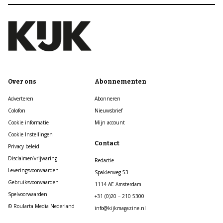
Over ons
Abonnementen
Adverteren
Abonneren
Colofon
Nieuwsbrief
Cookie informatie
Mijn account
Cookie Instellingen
Contact
Privacy beleid
Disclaimer/vrijwaring
Redactie
Leveringsvoorwaarden
Spaklerweg 53
Gebruiksvoorwaarden
1114 AE Amsterdam
Spelvoorwaarden
+31 (0)20 – 210 5300
© Roularta Media Nederland
info@kijkmagazine.nl