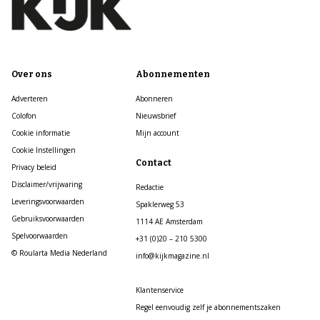
Over ons
Abonnementen
Adverteren
Abonneren
Colofon
Nieuwsbrief
Cookie informatie
Mijn account
Cookie Instellingen
Contact
Privacy beleid
Disclaimer/vrijwaring
Redactie
Leveringsvoorwaarden
Spaklerweg 53
Gebruiksvoorwaarden
1114 AE Amsterdam
Spelvoorwaarden
+31 (0)20 – 210 5300
© Roularta Media Nederland
info@kijkmagazine.nl
Klantenservice
Regel eenvoudig zelf je abonnementszaken