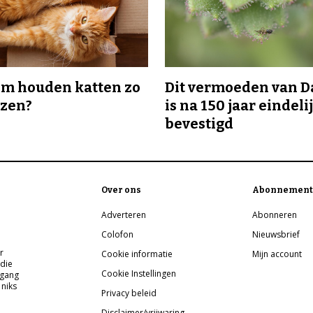
m houden katten zo
Dit vermoeden van 
ozen?
is na 150 jaar eindeli
bevestigd
Over ons
Abonnement
Adverteren
Abonneren
Colofon
Nieuwsbrief
r
Cookie informatie
Mijn account
 die
Cookie Instellingen
pgang
 niks
Privacy beleid
Disclaimer/vrijwaring