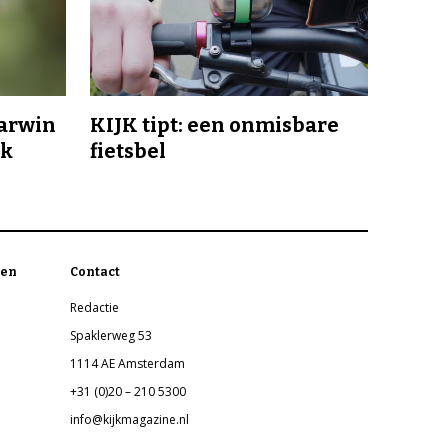
Darwin
KIJK tipt: een onmisbare
jk
fietsbel
en
Contact
Redactie
Spaklerweg 53
1114 AE Amsterdam
+31 (0)20 – 210 5300
info@kijkmagazine.nl