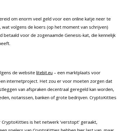
ereid om enorm veel geld voor een online katje neer te
, wat volgens de koers (op het moment van schrijven)
d betaald voor de zogenaamde Genesis-kat, die kennelijk
eeft.
olgens de website
– een marktplaats voor
litebit.eu
en internetproject. Het zou er voor moeten zorgen dat
astleggen van afspraken decentraal geregeld kan worden,
den, notarissen, banken of grote bedrijven. CryptoKitties
CryptoKitties is het netwerk ‘verstopt’ geraakt,
leen spelers van CryptoKitties hebben hier last van, maar