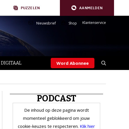
PUZZELEN
AANMELDEN
Klantenservice
Nieuwsbrief
Shop
 DIGITAAL
Word Abonnee
PODCAST
De inhoud op deze pagina wordt
momenteel geblokkeerd om jouw
cookie-keuzes te respecteren.
Klik hier