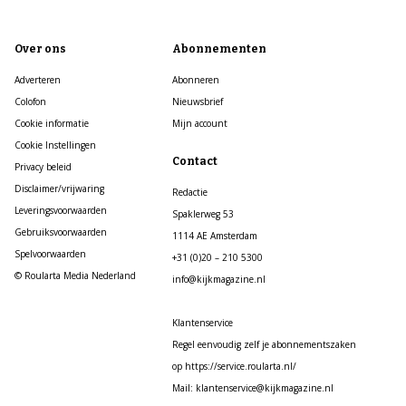
Over ons
Abonnementen
Adverteren
Abonneren
Colofon
Nieuwsbrief
Cookie informatie
Mijn account
Cookie Instellingen
Contact
Privacy beleid
Disclaimer/vrijwaring
Redactie
Leveringsvoorwaarden
Spaklerweg 53
Gebruiksvoorwaarden
1114 AE Amsterdam
Spelvoorwaarden
+31 (0)20 – 210 5300
© Roularta Media Nederland
info@kijkmagazine.nl
Klantenservice
Regel eenvoudig zelf je abonnementszaken
op https://service.roularta.nl/
Mail: klantenservice@kijkmagazine.nl