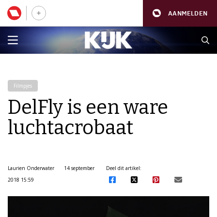
AANMELDEN
Filmpjes
DelFly is een ware
luchtacrobaat
Laurien Onderwater
14 september
Deel dit artikel:
2018 15:59