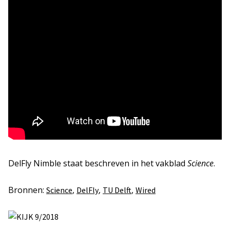
DelFly Nimble staat beschreven in het vakblad
Science
.
Bronnen:
,
,
,
Science
DelFly
TU Delft
Wired