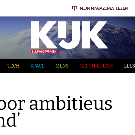
MIJN MAGAZINES LEZEN
TECH
SPACE
MENS
GESCHIEDENIS
LEES
voor ambitieus
nd’