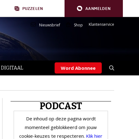
PUZZELEN
AANMELDEN
Klantenservice
Nieuwsbrief
Shop
 DIGITAAL
Word Abonnee
PODCAST
De inhoud op deze pagina wordt
momenteel geblokkeerd om jouw
cookie-keuzes te respecteren.
Klik hier