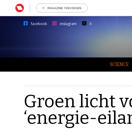
MAGAZINE TOEVOEGEN
facebook
instagram
X
SCIENCE
Groen licht 
‘energie-eila