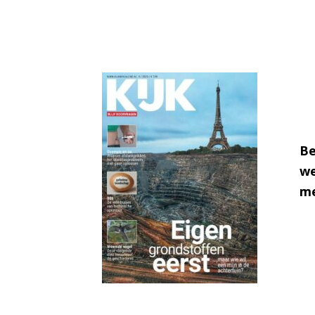
Be
we
me