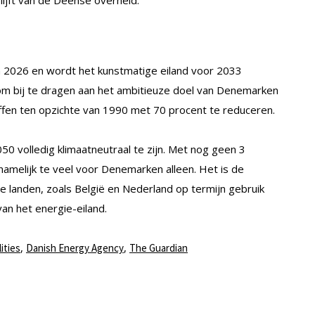
lijft van de Deense overheid.
 in 2026 en wordt het kunstmatige eiland voor 2033
r om bij te dragen aan het ambitieuze doel van Denemarken
ffen ten opzichte van 1990 met 70 procent te reduceren.
50 volledig klimaatneutraal te zijn. Met nog geen 3
namelijk te veel voor Denemarken alleen. Het is de
 landen, zoals België en Nederland op termijn gebruik
n het energie-eiland.
,
,
ities
Danish Energy Agency
The Guardian