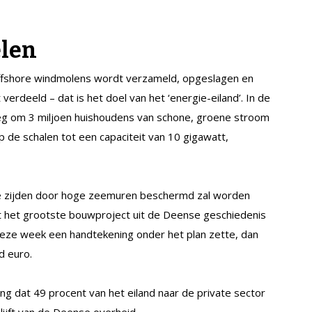
elen
ffshore windmolens wordt verzameld, opgeslagen en
rdeeld – dat is het doel van het ‘energie-eiland’. In de
eg om 3 miljoen huishoudens van schone, groene stroom
op de schalen tot een capaciteit van 10 gigawatt,
 drie zijden door hoge zeemuren beschermd zal worden
t het grootste bouwproject uit de Deense geschiedenis
eze week een handtekening onder het plan zette, dan
rd euro.
ng dat 49 procent van het eiland naar de private sector