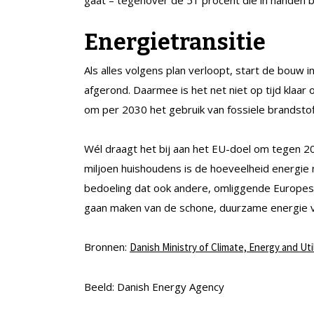
gaat – tegenover de 51 procent die in handen b
Energietransitie
Als alles volgens plan verloopt, start de bouw
afgerond. Daarmee is het net niet op tijd klaa
om per 2030 het gebruik van fossiele brandsto
Wél draagt het bij aan het EU-doel om tegen 20
miljoen huishoudens is de hoeveelheid energie 
bedoeling dat ook andere, omliggende Europese
gaan maken van de schone, duurzame energie va
Bronnen:
Danish Ministry of Climate, Energy and Util
Beeld: Danish Energy Agency