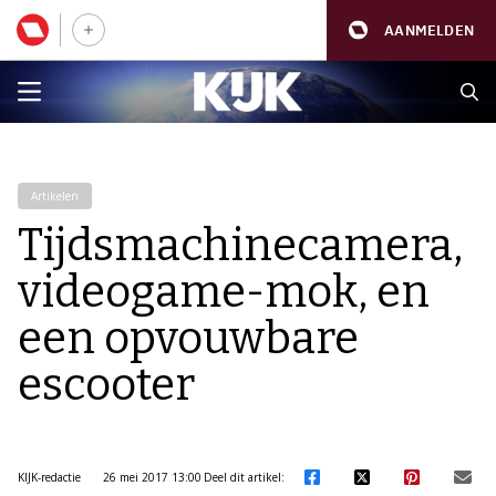
AANMELDEN
Artikelen
Tijdsmachinecamera,
videogame-mok, en
een opvouwbare
escooter
KIJK-redactie
26 mei 2017 13:00
Deel dit artikel: