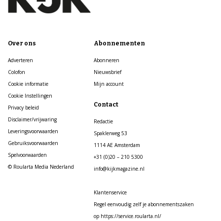
Over ons
Abonnementen
Adverteren
Abonneren
Colofon
Nieuwsbrief
Cookie informatie
Mijn account
Cookie Instellingen
Contact
Privacy beleid
Disclaimer/vrijwaring
Redactie
Leveringsvoorwaarden
Spaklerweg 53
Gebruiksvoorwaarden
1114 AE Amsterdam
Spelvoorwaarden
+31 (0)20 – 210 5300
© Roularta Media Nederland
info@kijkmagazine.nl
Klantenservice
Regel eenvoudig zelf je abonnementszaken
op https://service.roularta.nl/