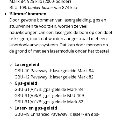
Mark 84: 925 kilo (2000-ponder)
BLU-109:
bunker buster
van 874 kilo
‘Slimme’ bommen
Door gewone bommen van lasergeleiding, gps en
stuurvinnen te voorzien, worden ze veel
nauwkeuriger. Om een lasergeleide bom op een doel
te krijgen, moet dat worden aangestraald met een
laserdoelaanwijssysteem. Dat kan door mensen op
de grond of met een lasermodule onder het toestel.
Lasergeleid
GBU-10 Paveway II: lasergeleide Mark 84
GBU-12 Paveway II: lasergeleide Mark 82
Gps-geleid
GBU-31(V)1/B: gps-geleide Mark 84
GBU-31(V)3/B: gps-geleide BLU-109
GBU-31(V)1/B: gps-geleide Mark 82
Laser- en gps-geleid
GBU-49 Enhanced Paveway II: laser- en gps-