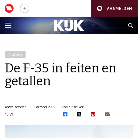
AANMELDEN
Artikelen
De F-35 in feiten en
getallen
André Kesseler
15 oktober 2019
Deel dit artikel:
10:59