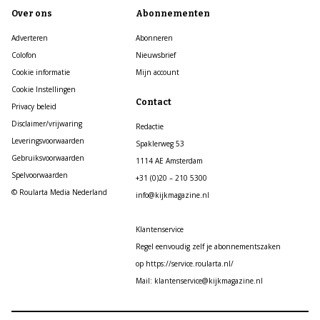
Over ons
Abonnementen
Adverteren
Abonneren
Colofon
Nieuwsbrief
Cookie informatie
Mijn account
Cookie Instellingen
Contact
Privacy beleid
Disclaimer/vrijwaring
Redactie
Leveringsvoorwaarden
Spaklerweg 53
Gebruiksvoorwaarden
1114 AE Amsterdam
Spelvoorwaarden
+31 (0)20 – 210 5300
© Roularta Media Nederland
info@kijkmagazine.nl
Klantenservice
Regel eenvoudig zelf je abonnementszaken
op https://service.roularta.nl/
Mail: klantenservice@kijkmagazine.nl