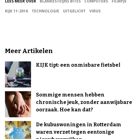
LEES MEER OVER
BLANKESTEIJNS BITES
COMPUTERS
FILMPJE
KIJK 11-2016
TECHNOLOGIE
UITGELICHT
VIRUS
Meer Artikelen
KIJK tipt: een onmisbare fietsbel
Sommige mensen hebben
chronische jeuk, zonder aanwijsbare
oorzaak. Hoe kan dat?
De kubuswoningen in Rotterdam
waren verzet tegen eentonige