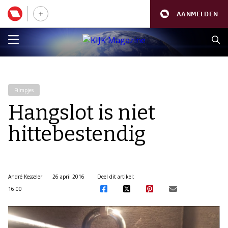
AANMELDEN
Filmpjes
Hangslot is niet
hittebestendig
André Kesseler
26 april 2016
Deel dit artikel:
16:00