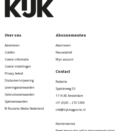
Over ons
Abonnementen
Adverteren
Abonneren
Colofon
Nieuwsbrief
Cookie informatie
Mijn account
Cookie Instellingen
Contact
Privacy beleid
Disclaimer/vrijwaring
Redactie
Leveringsvoorwaarden
Spaklerweg 53
Gebruiksvoorwaarden
1114 AE Amsterdam
Spelvoorwaarden
+31 (0)20 – 210 5300
© Roularta Media Nederland
info@kijkmagazine.nl
Klantenservice
Regel eenvoudig zelf je abonnementszaken