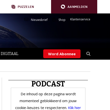
PUZZELEN
AANMELDEN
Klantenservice
Nieuwsbrief
Shop
 DIGITAAL
Word Abonnee
PODCAST
De inhoud op deze pagina wordt
momenteel geblokkeerd om jouw
cookie-keuzes te respecteren.
Klik hier