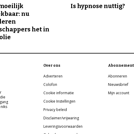
 moeilijk
Is hypnose nuttig?
kbaar: nu
deren
chappers het in
olie
Over ons
Abonnement
Adverteren
Abonneren
Colofon
Nieuwsbrief
r
Cookie informatie
Mijn account
 die
Cookie Instellingen
pgang
 niks
Privacy beleid
Disclaimer/vrijwaring
Leveringsvoorwaarden