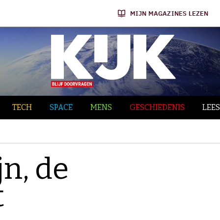
MIJN MAGAZINES LEZEN
TECH
SPACE
MENS
GESCHIEDENIS
LEES
jn, de
t