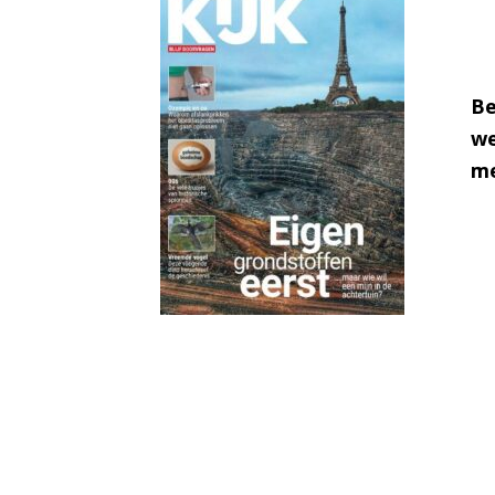
Be
we
me