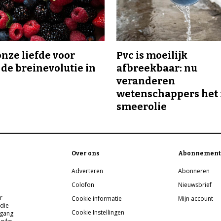
onze liefde voor
Pvc is moeilijk
 de breinevolutie in
afbreekbaar: nu
veranderen
wetenschappers het 
smeerolie
Over ons
Abonnement
Adverteren
Abonneren
Colofon
Nieuwsbrief
r
Cookie informatie
Mijn account
 die
Cookie Instellingen
pgang