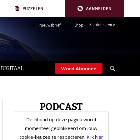
PUZZELEN
AANMELDEN
Klantenservice
Nieuwsbrief
Shop
 DIGITAAL
Word Abonnee
PODCAST
De inhoud op deze pagina wordt
momenteel geblokkeerd om jouw
cookie-keuzes te respecteren.
Klik hier