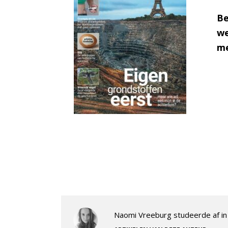
Be
we
me
Naomi Vreeburg studeerde af in 