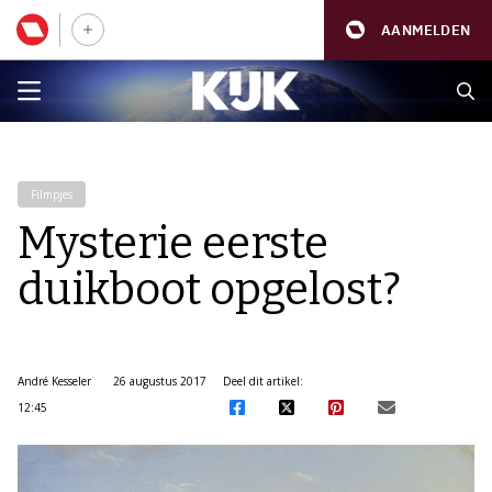
AANMELDEN
Filmpjes
Mysterie eerste
duikboot opgelost?
André Kesseler
26 augustus 2017
Deel dit artikel:
12:45