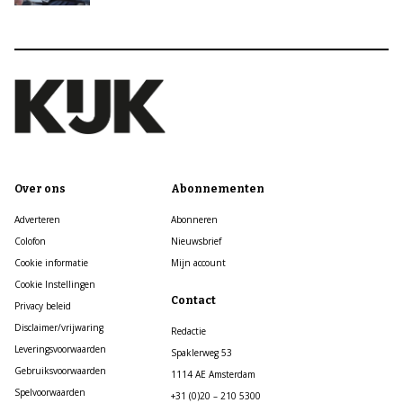
Over ons
Abonnementen
Adverteren
Abonneren
Colofon
Nieuwsbrief
Cookie informatie
Mijn account
Cookie Instellingen
Contact
Privacy beleid
Disclaimer/vrijwaring
Redactie
Leveringsvoorwaarden
Spaklerweg 53
Gebruiksvoorwaarden
1114 AE Amsterdam
Spelvoorwaarden
+31 (0)20 – 210 5300