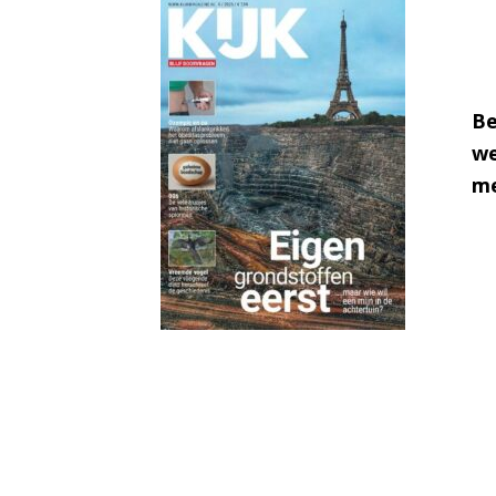
Be
we
me