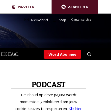
PUZZELEN
AANMELDEN
Klantenservice
Nieuwsbrief
Shop
 DIGITAAL
Word Abonnee
PODCAST
De inhoud op deze pagina wordt
momenteel geblokkeerd om jouw
cookie-keuzes te respecteren.
Klik hier