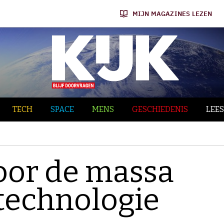
MIJN MAGAZINES LEZEN
TECH
SPACE
MENS
GESCHIEDENIS
LEES
oor de massa
 technologie