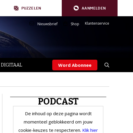
PUZZELEN
AANMELDEN
Klantenservice
Nieuwsbrief
Shop
 DIGITAAL
Word Abonnee
PODCAST
De inhoud op deze pagina wordt
momenteel geblokkeerd om jouw
cookie-keuzes te respecteren.
Klik hier