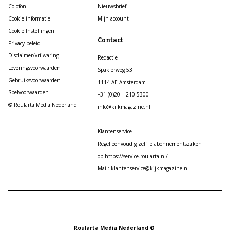
Colofon
Nieuwsbrief
Cookie informatie
Mijn account
Cookie Instellingen
Contact
Privacy beleid
Disclaimer/vrijwaring
Redactie
Leveringsvoorwaarden
Spaklerweg 53
Gebruiksvoorwaarden
1114 AE Amsterdam
Spelvoorwaarden
+31 (0)20 – 210 5300
© Roularta Media Nederland
info@kijkmagazine.nl
Klantenservice
Regel eenvoudig zelf je abonnementszaken
op https://service.roularta.nl/
Mail: klantenservice@kijkmagazine.nl
Roularta Media Nederland ©