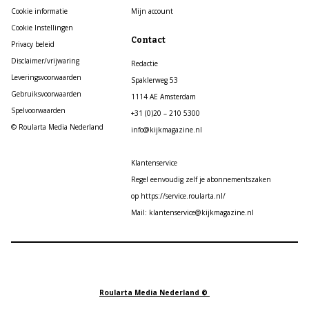
Cookie informatie
Mijn account
Cookie Instellingen
Contact
Privacy beleid
Disclaimer/vrijwaring
Redactie
Leveringsvoorwaarden
Spaklerweg 53
Gebruiksvoorwaarden
1114 AE Amsterdam
Spelvoorwaarden
+31 (0)20 – 210 5300
© Roularta Media Nederland
info@kijkmagazine.nl
Klantenservice
Regel eenvoudig zelf je abonnementszaken
op https://service.roularta.nl/
Mail: klantenservice@kijkmagazine.nl
Roularta Media Nederland ©