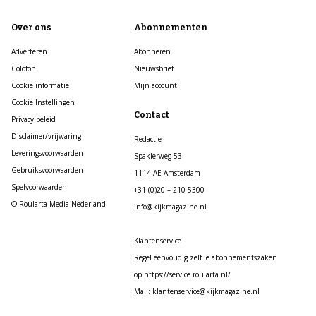
Over ons
Abonnementen
Adverteren
Abonneren
Colofon
Nieuwsbrief
Cookie informatie
Mijn account
Cookie Instellingen
Contact
Privacy beleid
Disclaimer/vrijwaring
Redactie
Leveringsvoorwaarden
Spaklerweg 53
Gebruiksvoorwaarden
1114 AE Amsterdam
Spelvoorwaarden
+31 (0)20 – 210 5300
© Roularta Media Nederland
info@kijkmagazine.nl
Klantenservice
Regel eenvoudig zelf je abonnementszaken
op https://service.roularta.nl/
Mail: klantenservice@kijkmagazine.nl