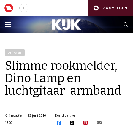
AANMELDEN
Artikelen
Slimme rookmelder,
Dino Lamp en
luchtgitaar-armband
KIJK-redactie
23 juni 2016
Deel dit artikel:
13:00