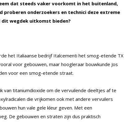
eem dat steeds vaker voorkomt in het buitenland,
jd proberen onderzoekers en technici deze extreme
al dit wegdek uitkomst bieden?
rde het Italiaanse bedrijf Italcementi het smog-etende TX
 vooral voor gebouwen, maar hoogleraar bouwkunde Jos
den voor een smog-etende straat.
 van titaniumdioxide om de vervuilende deeltjes af te
xylradicalen die vrijkomen ook met andere vervuilers
ebouwen hun vale gele kleur geven. Met een
weg. De gebouwen en straten zijn dus praktisch