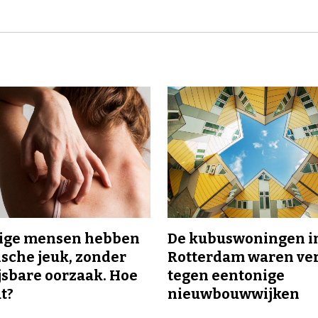
ge mensen hebben
De kubuswoningen i
sche jeuk, zonder
Rotterdam waren ve
sbare oorzaak. Hoe
tegen eentonige
t?
nieuwbouwwijken