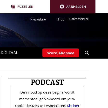
PUZZELEN
AANMELDEN
Klantenservice
Nieuwsbrief
Shop
 DIGITAAL
Word Abonnee
PODCAST
De inhoud op deze pagina wordt
momenteel geblokkeerd om jouw
cookie-keuzes te respecteren.
Klik hier