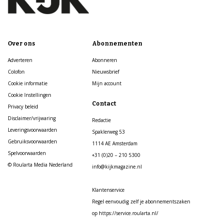
Over ons
Abonnementen
Adverteren
Abonneren
Colofon
Nieuwsbrief
Cookie informatie
Mijn account
Cookie Instellingen
Contact
Privacy beleid
Disclaimer/vrijwaring
Redactie
Leveringsvoorwaarden
Spaklerweg 53
Gebruiksvoorwaarden
1114 AE Amsterdam
Spelvoorwaarden
+31 (0)20 – 210 5300
© Roularta Media Nederland
info@kijkmagazine.nl
Klantenservice
Regel eenvoudig zelf je abonnementszaken
op https://service.roularta.nl/