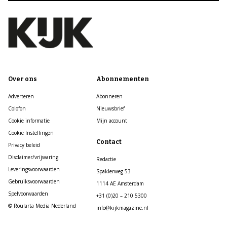
Over ons
Abonnementen
Adverteren
Abonneren
Colofon
Nieuwsbrief
Cookie informatie
Mijn account
Cookie Instellingen
Contact
Privacy beleid
Disclaimer/vrijwaring
Redactie
Leveringsvoorwaarden
Spaklerweg 53
Gebruiksvoorwaarden
1114 AE Amsterdam
Spelvoorwaarden
+31 (0)20 – 210 5300
© Roularta Media Nederland
info@kijkmagazine.nl