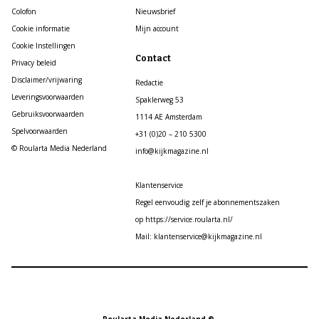
Colofon
Nieuwsbrief
Cookie informatie
Mijn account
Cookie Instellingen
Contact
Privacy beleid
Disclaimer/vrijwaring
Redactie
Leveringsvoorwaarden
Spaklerweg 53
Gebruiksvoorwaarden
1114 AE Amsterdam
Spelvoorwaarden
+31 (0)20 – 210 5300
© Roularta Media Nederland
info@kijkmagazine.nl
Klantenservice
Regel eenvoudig zelf je abonnementszaken
op https://service.roularta.nl/
Mail: klantenservice@kijkmagazine.nl
Roularta Media Nederland ©