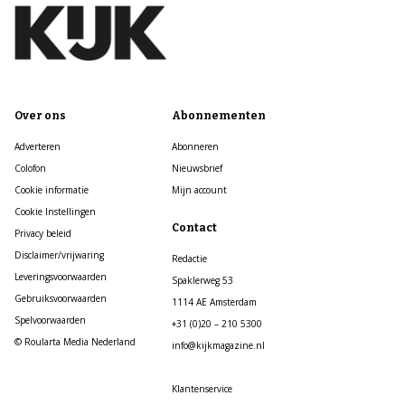
Over ons
Abonnementen
Adverteren
Abonneren
Colofon
Nieuwsbrief
Cookie informatie
Mijn account
Cookie Instellingen
Contact
Privacy beleid
Disclaimer/vrijwaring
Redactie
Leveringsvoorwaarden
Spaklerweg 53
Gebruiksvoorwaarden
1114 AE Amsterdam
Spelvoorwaarden
+31 (0)20 – 210 5300
© Roularta Media Nederland
info@kijkmagazine.nl
Klantenservice