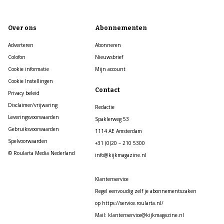
Over ons
Abonnementen
Adverteren
Abonneren
Colofon
Nieuwsbrief
Cookie informatie
Mijn account
Cookie Instellingen
Contact
Privacy beleid
Disclaimer/vrijwaring
Redactie
Leveringsvoorwaarden
Spaklerweg 53
Gebruiksvoorwaarden
1114 AE Amsterdam
Spelvoorwaarden
+31 (0)20 – 210 5300
© Roularta Media Nederland
info@kijkmagazine.nl
Klantenservice
Regel eenvoudig zelf je abonnementszaken
op https://service.roularta.nl/
Mail: klantenservice@kijkmagazine.nl