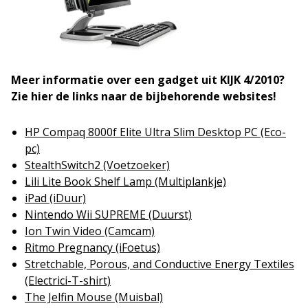
Meer informatie over een gadget uit KIJK 4/2010?
Zie hier de links naar de bijbehorende websites!
HP Compaq 8000f Elite Ultra Slim Desktop PC (Eco-
pc)
StealthSwitch2 (Voetzoeker)
Lili Lite Book Shelf Lamp (Multiplankje)
iPad (iDuur)
Nintendo Wii SUPREME (Duurst)
Ion Twin Video (Camcam)
Ritmo Pregnancy (iFoetus)
Stretchable, Porous, and Conductive Energy Textiles
(Electrici-T-shirt)
The Jelfin Mouse (Muisbal)